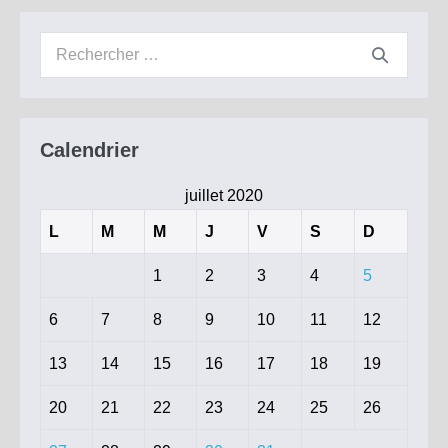
du
29
Recherche
Juin
2020
pour :
Calendrier
juillet 2020
L
M
M
J
V
S
D
1
2
3
4
5
6
7
8
9
10
11
12
13
14
15
16
17
18
19
20
21
22
23
24
25
26