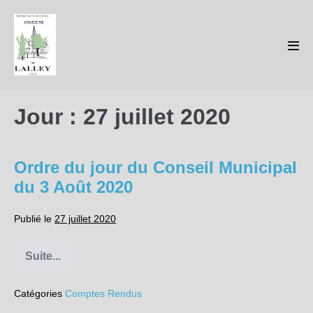
Sauter
au
contenu
basc
le
men
Jour :
27 juillet 2020
Ordre du jour du Conseil Municipal
du 3 Août 2020
Publié le
27 juillet 2020
Suite...
Ordre
du
jour
Catégories
Comptes Rendus
du
Conseil