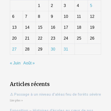
1
2
3
4
5
6
7
8
9
10
11
12
13
14
15
16
17
18
19
20
21
22
23
24
25
26
27
28
29
30
31
« Juin
Août »
Articles récents
⚠ Passage à un niveau d’aléas feu de forêts sévère
Lire plus »
Exposition – Histoires d’écoles au cœur de nos