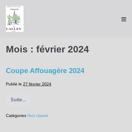
Sauter
au
contenu
basc
le
men
Mois :
février 2024
Coupe Affouagère 2024
Publié le
27 février 2024
Suite...
Coupe
Affouagère
2024
Catégories
Non classé