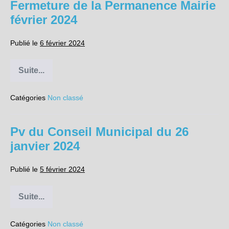
Fermeture de la Permanence Mairie
février 2024
Publié le
6 février 2024
Suite...
Fermeture
de
la
Catégories
Non classé
Permanence
Mairie
février
2024
Pv du Conseil Municipal du 26
janvier 2024
Publié le
5 février 2024
Suite...
Pv
du
Conseil
Catégories
Non classé
Municipal