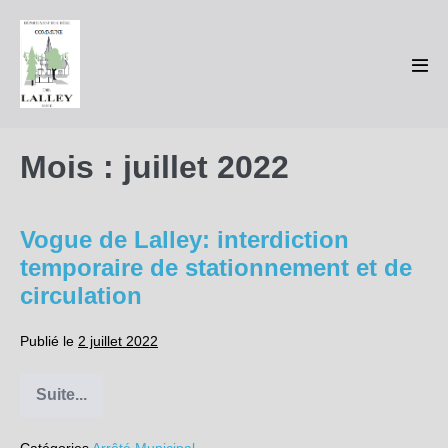
Sauter
au
contenu
basc
le
men
Mois :
juillet 2022
Vogue de Lalley: interdiction
temporaire de stationnement et de
circulation
Publié le
2 juillet 2022
Suite...
Vogue
de
Lalley: