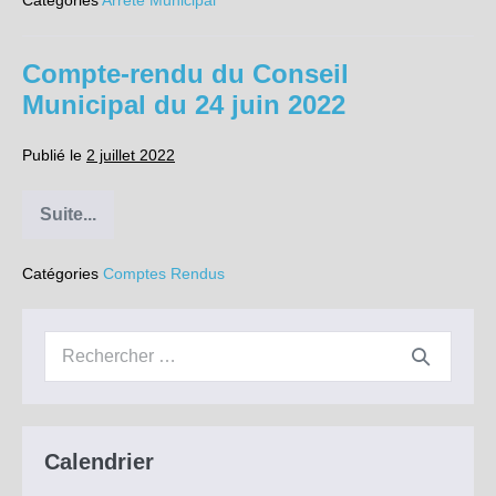
Catégories
Arrêté Municipal
interdiction
temporaire
de
stationnement
Compte-rendu du Conseil
et
de
Municipal du 24 juin 2022
circulation
Publié le
2 juillet 2022
Suite...
Compte-
rendu
du
Catégories
Comptes Rendus
Conseil
Municipal
du
24
Recherche
juin
2022
pour :
Calendrier