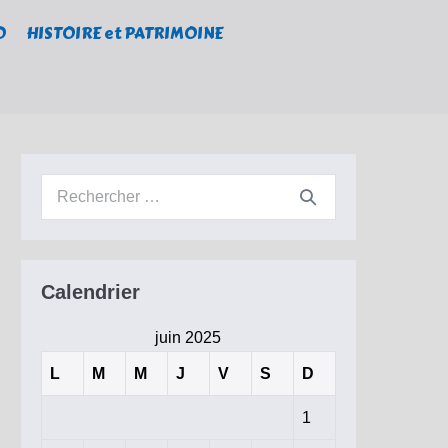
O
HISTOIRE et PATRIMOINE
Recherche
pour :
Calendrier
juin 2025
L
M
M
J
V
S
D
1