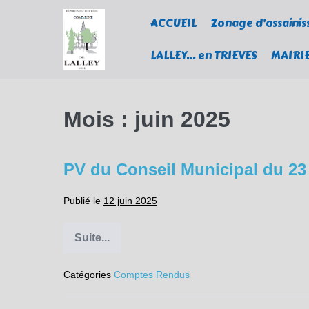
Sauter
ACCUEIL
Zonage d’assaini
au
contenu
LALLEY… en TRIEVES
MAIRI
Mois :
juin 2025
PV du Conseil Municipal du 23
Publié le
12 juin 2025
Suite...
PV
du
Conseil
Catégories
Comptes Rendus
Municipal
du
23
mai