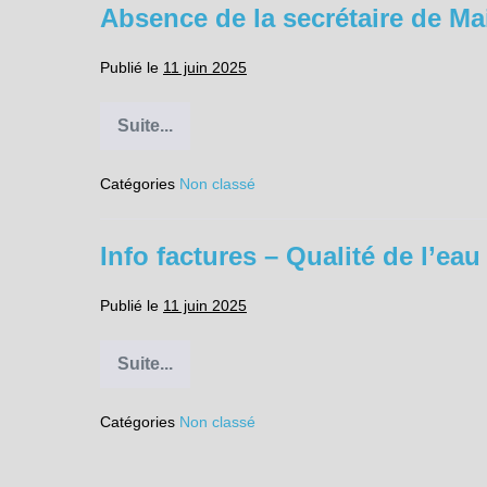
Absence de la secrétaire de Mai
2025
Publié le
11 juin 2025
Suite...
Absence
de
la
Catégories
Non classé
secrétaire
de
Mairie
Info factures – Qualité de l’eau
Publié le
11 juin 2025
Suite...
Info
factures
–
Catégories
Non classé
Qualité
de
l’eau