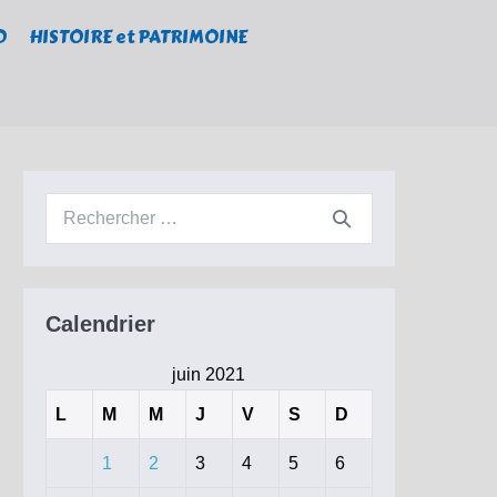
O
HISTOIRE et PATRIMOINE
Recherche
pour :
Calendrier
juin 2021
L
M
M
J
V
S
D
1
2
3
4
5
6