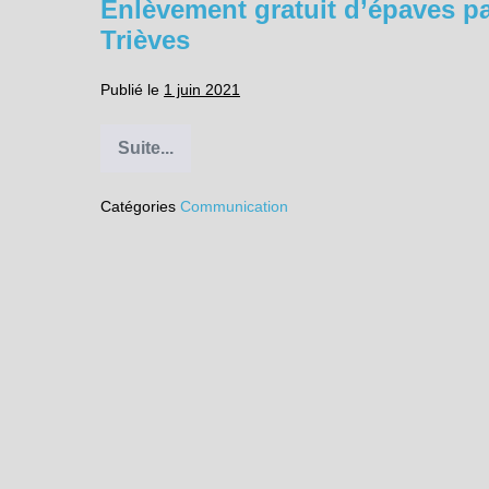
Enlèvement gratuit d’épaves
Trièves
Publié le
1 juin 2021
Suite...
Enlèvement
gratuit
d’épaves
Catégories
Communication
par
la
Communauté
de
Communes
du
Trièves