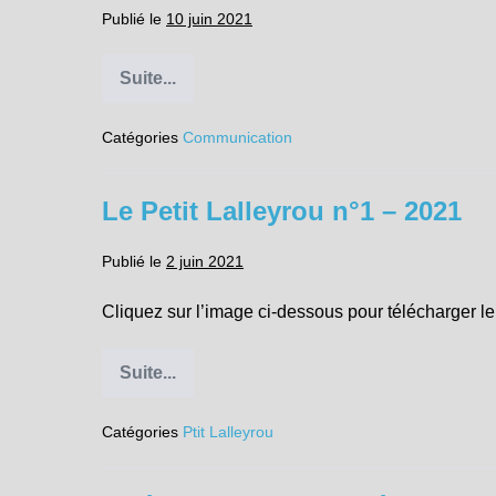
Publié le
10 juin 2021
Suite...
Arrêté
municipal
n°2021-
Catégories
Communication
019
:
extinction
temporaire
Le Petit Lalleyrou n°1 – 2021
de
l’éclairage
public
Publié le
2 juin 2021
à
Avers
la
Cliquez sur l’image ci-dessous pour télécharger le
nuit
du
samedi
19
Suite...
Le
au
Petit
dimanche
Lalleyrou
20
Catégories
Ptit Lalleyrou
n°1
juin
–
2021
2021