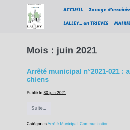
Sauter
ACCUEIL
Zonage d’assaini
au
contenu
LALLEY… en TRIEVES
MAIRI
Mois :
juin 2021
Arrêté municipal n°2021-021 : a
chiens
Publié le
30 juin 2021
Suite...
Arrêté
municipal
n°2021-
Catégories
Arrêté Municipal
,
Communication
021
: