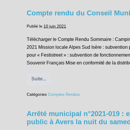
arrêté
interdisant
Compte rendu du Conseil Munic
la
divagation
des
Publié le
10 juin 2021
chiens
Télécharger le Compte Rendu Sommaire : Camping m
2021 Mission locale Alpes Sud Isère : subvention
pour « Festistreet » : subvention de fonctionneme
Souvenir Français Mise en conformité de la distrib
Suite...
Compte
rendu
du
Catégories
Comptes Rendus
Conseil
Municipal
du
04
Arrêté municipal n°2021-019 : e
juin
2021
public à Avers la nuit du same