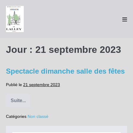
Sauter
au
contenu
basc
le
men
Jour :
21 septembre 2023
Spectacle dimanche salle des fêtes
Publié le
21 septembre 2023
Suite...
Spectacle
dimanche
salle
Catégories
Non classé
des
fêtes