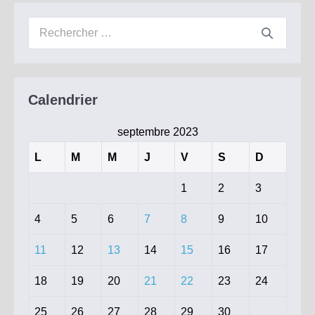
jusqu’au
30
Recherche
novembre
2023
pour :
Calendrier
septembre 2023
L
M
M
J
V
S
D
1
2
3
4
5
6
7
8
9
10
11
12
13
14
15
16
17
18
19
20
21
22
23
24
25
26
27
28
29
30