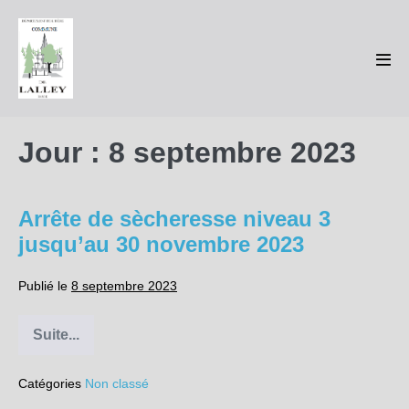
Sauter
au
contenu
basc
le
men
Jour :
8 septembre 2023
Arrête de sècheresse niveau 3
jusqu’au 30 novembre 2023
Publié le
8 septembre 2023
Suite...
Arrête
de
sècheresse
Catégories
Non classé
niveau
3