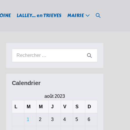
Basculer
MOINE
LALLEY… en TRIEVES
MAIRIE
la
recherche
Recherche
pour :
Calendrier
août 2023
L
M
M
J
V
S
D
1
2
3
4
5
6