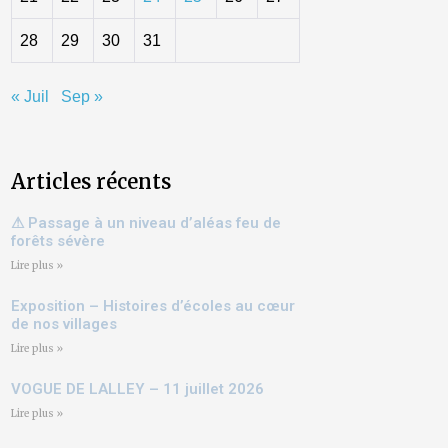
28
29
30
31
« Juil
Sep »
Articles récents
⚠ Passage à un niveau d’aléas feu de
forêts sévère
Lire plus »
Exposition – Histoires d’écoles au cœur
de nos villages
Lire plus »
VOGUE DE LALLEY – 11 juillet 2026
Lire plus »