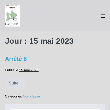
Sauter
au
contenu
basc
le
men
Jour :
15 mai 2023
Arrêté 6
Publié le
15 mai 2023
Suite...
Arrêté
6
Catégories
Non classé