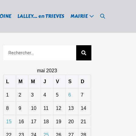
MOINE
LALLEY… en TRIEVES
MAIRIE
mai 2023
L
M
M
J
V
S
D
1
2
3
4
5
6
7
8
9
10
11
12
13
14
15
16
17
18
19
20
21
22
23
24
25
26
27
28