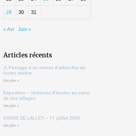
29
30
31
« Avr
Juin »
Articles récents
⚠ Passage à un niveau d’aléas feu de
forêts sévère
Lire plus »
Exposition – Histoires d’écoles au cœur
de nos villages
Lire plus »
VOGUE DE LALLEY – 11 juillet 2026
Lire plus »