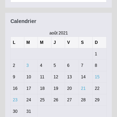
pour :
de
l’Isère
pour
lesquels
le
Calendrier
passe
sanitaire
devient
août 2021
obligatoire
à
L
M
M
J
V
S
D
partir
du
17
1
août
2021
2
3
4
5
6
7
8
9
10
11
12
13
14
15
16
17
18
19
20
21
22
23
24
25
26
27
28
29
30
31