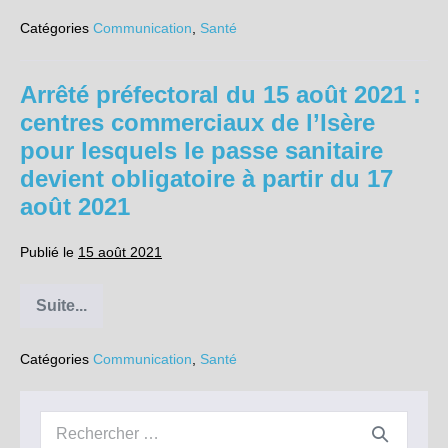
du
Catégories
Communication
,
Santé
15
août
2021
:
Arrêté préfectoral du 15 août 2021 :
liste
des
centres commerciaux de l’Isère
endroits
où
pour lesquels le passe sanitaire
le
port
devient obligatoire à partir du 17
du
août 2021
masque
devient
obligatoire
Publié le
15 août 2021
à
partir
du
17
Suite...
Arrêté
août
préfectoral
2021
du
Catégories
Communication
,
Santé
15
août
2021
:
Recherche
centres
commerciaux