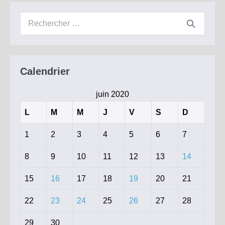
Municipal
du
Recherche
29
juin
pour :
2020
Calendrier
juin 2020
L
M
M
J
V
S
D
1
2
3
4
5
6
7
8
9
10
11
12
13
14
15
16
17
18
19
20
21
22
23
24
25
26
27
28
29
30