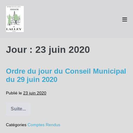
Sauter
au
contenu
basc
le
men
Jour :
23 juin 2020
Ordre du jour du Conseil Municipal
du 29 juin 2020
Publié le
23 juin 2020
Suite...
Ordre
du
jour
Catégories
Comptes Rendus
du
Conseil