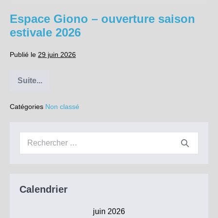
d’accès
2026
Espace Giono – ouverture saison
estivale 2026
Publié le
29 juin 2026
Suite...
Espace
Giono
–
Catégories
Non classé
ouverture
saison
estivale
2026
Recherche
pour :
Calendrier
juin 2026