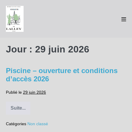
Sauter
au
contenu
basc
le
men
Jour :
29 juin 2026
Piscine – ouverture et conditions
d’accès 2026
Publié le
29 juin 2026
Suite...
Piscine
–
ouverture
Catégories
Non classé
et
conditions