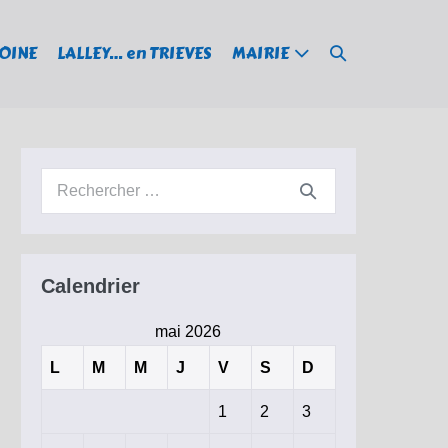
Basculer
MOINE
LALLEY… en TRIEVES
MAIRIE
la
recherche
Recherche
pour :
Calendrier
mai 2026
L
M
M
J
V
S
D
1
2
3