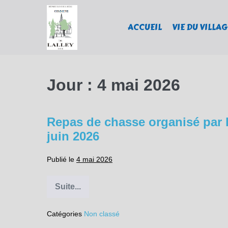
Sauter
au
ACCUEIL
VIE DU VILLAG
contenu
Jour :
4 mai 2026
Repas de chasse organisé par l
juin 2026
Publié le
4 mai 2026
Suite...
Repas
de
chasse
Catégories
Non classé
organisé
par