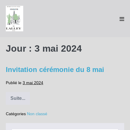
Sauter
au
contenu
basc
le
men
Jour :
3 mai 2024
Invitation cérémonie du 8 mai
Publié le
3 mai 2024
Suite...
Invitation
cérémonie
du
Catégories
Non classé
8
mai