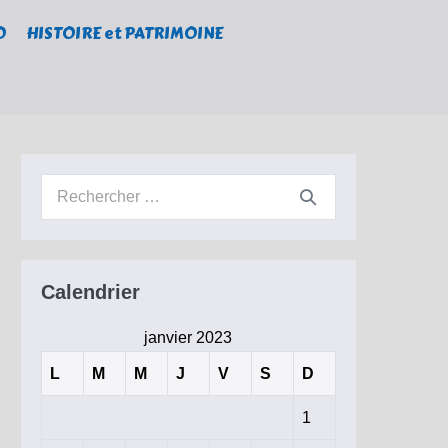
O
HISTOIRE et PATRIMOINE
Recherche
pour :
Calendrier
janvier 2023
L
M
M
J
V
S
D
1