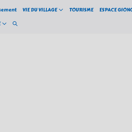
ssement
VIE DU VILLAGE
TOURISME
ESPACE GION
Basculer
E
la
recherche