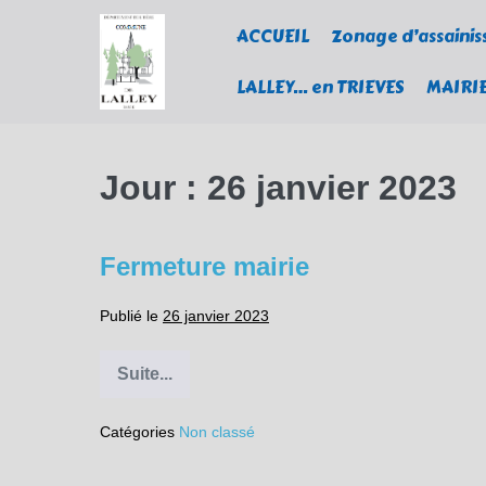
Sauter
ACCUEIL
Zonage d’assaini
au
contenu
LALLEY… en TRIEVES
MAIRI
Jour :
26 janvier 2023
Fermeture mairie
Publié le
26 janvier 2023
Suite...
Fermeture
mairie
Catégories
Non classé