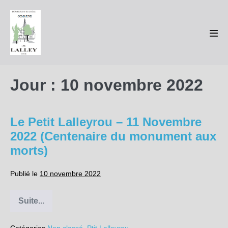
Sauter
au
contenu
basc
le
men
Jour :
10 novembre 2022
Le Petit Lalleyrou – 11 Novembre
2022 (Centenaire du monument aux
morts)
Publié le
10 novembre 2022
Suite...
Le
Petit
Lalleyrou