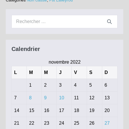
Catégories
Non classé
,
Ptit Lalleyrou
–
11
Novembre
2022
Recherche
(Centenaire
du
pour :
monument
aux
morts)
Calendrier
novembre 2022
L
M
M
J
V
S
D
1
2
3
4
5
6
7
8
9
10
11
12
13
14
15
16
17
18
19
20
21
22
23
24
25
26
27