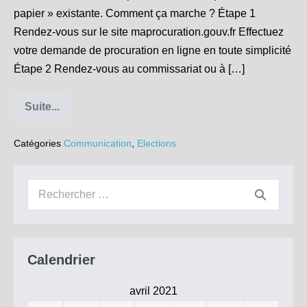
papier » existante. Comment ça marche ? Étape 1
Rendez-vous sur le site maprocuration.gouv.fr Effectuez
votre demande de procuration en ligne en toute simplicité
Étape 2 Rendez-vous au commissariat ou à […]
Suite...
Élections
:
comment
Catégories
Communication
,
Elections
faire
une
demande
de
Recherche
procuration
électorale
pour :
en
ligne
Calendrier
avril 2021