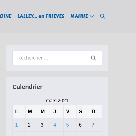
Basculer
MOINE
LALLEY… en TRIEVES
MAIRIE
la
recherche
Recherche
pour :
Calendrier
mars 2021
L
M
M
J
V
S
D
1
2
3
4
5
6
7