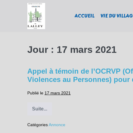
Sauter
au
ACCUEIL
VIE DU VILLAG
contenu
Jour :
17 mars 2021
Appel à témoin de l’OCRVP (Off
Violences au Personnes) pour d
Publié le
17 mars 2021
Suite...
Appel
à
témoin
Catégories
Annonce
de
l’OCRVP