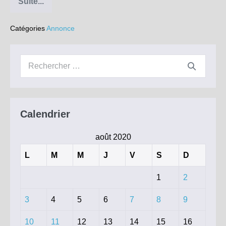
Suite...
Cinéma
en
plein
Catégories
Annonce
air
gratuit
à
Monestier
Recherche
de
Clermont
pour :
jeudi
27
août
Calendrier
août 2020
L
M
M
J
V
S
D
1
2
3
4
5
6
7
8
9
10
11
12
13
14
15
16