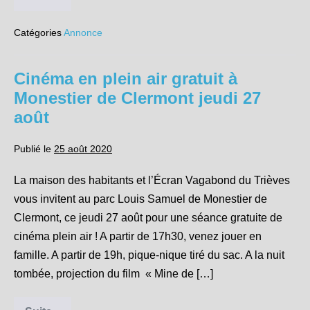
La
Rurale
:
Catégories
Annonce
festival
trièvois
sur
Mens,
Cinéma en plein air gratuit à
Clelles
et
Monestier de Clermont jeudi 27
Lavars
les
août
28,
29
et
Publié le
25 août 2020
30
août
2020
La maison des habitants et l’Écran Vagabond du Trièves
vous invitent au parc Louis Samuel de Monestier de
Clermont, ce jeudi 27 août pour une séance gratuite de
cinéma plein air ! A partir de 17h30, venez jouer en
famille. A partir de 19h, pique-nique tiré du sac. A la nuit
tombée, projection du film « Mine de […]