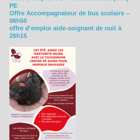
PE
Offre Accompagnateur de bus scolaire –
06h50
offre d’emploi aide-soignant de nuit à
26h15