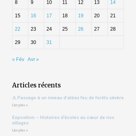
8
9
10
11
12
13
14
15
16
17
18
19
20
21
22
23
24
25
26
27
28
29
30
31
« Fév
Avr »
Articles récents
⚠ Passage à un niveau d’aléas feu de forêts sévère
Lire plus »
Exposition – Histoires d’écoles au cœur de nos
villages
Lire plus »