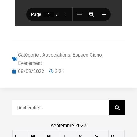
Catégorie :
Associations
,
Espace Giono
,
Evenement
08/09/2022
3:21
septembre 2022
L
M
M
J
V
S
D