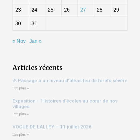
23
24
25
26
27
28
29
30
31
« Nov
Jan »
Articles récents
⚠ Passage à un niveau d’aléas feu de forêts sévère
Lire plus »
Exposition – Histoires d’écoles au cœur de nos
villages
Lire plus »
VOGUE DE LALLEY – 11 juillet 2026
Lire plus »