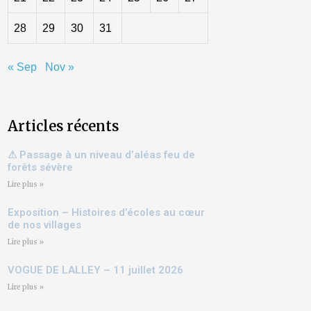
28
29
30
31
« Sep
Nov »
Articles récents
⚠ Passage à un niveau d’aléas feu de
forêts sévère
Lire plus »
Exposition – Histoires d’écoles au cœur
de nos villages
Lire plus »
VOGUE DE LALLEY – 11 juillet 2026
Lire plus »