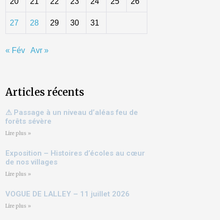
20
21
22
23
24
25
26
27
28
29
30
31
« Fév
Avr »
Articles récents
⚠ Passage à un niveau d’aléas feu de
forêts sévère
Lire plus »
Exposition – Histoires d’écoles au cœur
de nos villages
Lire plus »
VOGUE DE LALLEY – 11 juillet 2026
Lire plus »