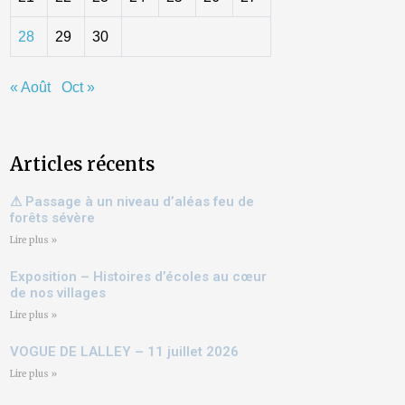
28
29
30
« Août
Oct »
Articles récents
⚠ Passage à un niveau d’aléas feu de
forêts sévère
Lire plus »
Exposition – Histoires d’écoles au cœur
de nos villages
Lire plus »
VOGUE DE LALLEY – 11 juillet 2026
Lire plus »