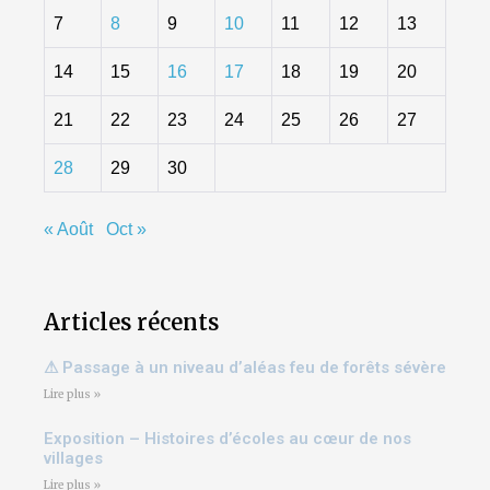
7
8
9
10
11
12
13
14
15
16
17
18
19
20
21
22
23
24
25
26
27
28
29
30
« Août
Oct »
Articles récents
⚠ Passage à un niveau d’aléas feu de forêts sévère
Lire plus »
Exposition – Histoires d’écoles au cœur de nos
villages
Lire plus »