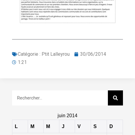
Catégorie :
Ptit Lalleyrou
30/06/2014
1:21
juin 2014
L
M
M
J
V
S
D